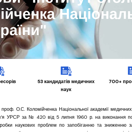
ійченка Національ
раїни"
есорів
53 кандидатів медичних
700+ про
наук
проф. О.С. Коломійченка Національної академії медичних
ов’я УРСР за № 420 від 5 липня 1960 р. на виконання п
зробки наукових проблем по запобіганню та зниженню з