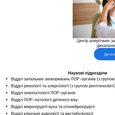
Центр алергічних з
дихальни
Детал
Наукові підрозділи
Відділ запальних захворювань ЛОР-органів (з групою мі
Відділ ринології та алергології (з групою рентгенології
Відділ онкопатології ЛОР-органів
Відділ ЛОР-патології дитячого віку
Відділ мікрохірургії вуха та отонейрохірургії
Відділ клінічної аудіології та вестибулології