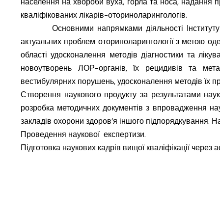
населення на хвороби вуха, горла та носа, надання п
кваліфікованих лікарів-оториноларингологів.
Основними напрямками діяльності Інституту є: 
актуальних проблем оториноларингології з метою оде
області удосконалення методів діагностики та ліку
новоутворень ЛОР-органів, їх рецидивів та метаст
вестибулярних порушень, удосконалення методів їх проф
Створення наукового продукту за результатами науко
розробка методичних документів з впровадження нау
закладів охорони здоров’я іншого підпорядкування. 
Проведення наукової експертизи.
Підготовка наукових кадрів вищої кваліфікації через а