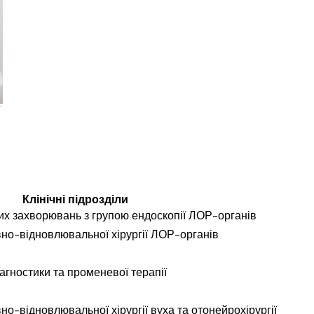
Клінічні підрозділи
х захворювань з групою ендоскопії ЛОР-органів
вно-відновлювальної хірургії ЛОР-органів
агностики та променевої терапії
но-відновлювальної хірургії вуха та отонейрохірургії