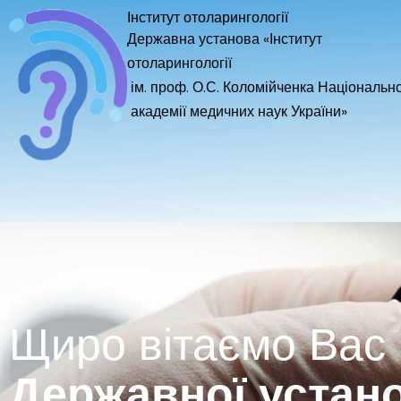
Перейти
Інститут отоларингології
к
Державна установа «Інститут
содержимому
отоларингології
ім. проф. О.С. Коломійченка Національно
академії медичних наук України»
Щиро вітаємо Вас 
Державної устано