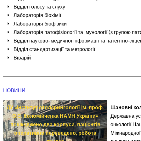
Відділ голосу та слуху
Лабораторія біохімії
Лабораторія біофізики
Лабораторія патофізіології та імунології (з групою па
Відділ науково-медичної інформації та патентно-ліце
Відділ стандартизації та метрології
Віварій
НОВИНИ
ДУ «Інститут отоларингології ім. проф.
Шановні
ко
О.С. Коломійченка НАМН України»
Державна уст
пошкоджено два корпуси, пацієнтів
онкології На
оперативно переведено, робота
Міжнародної 