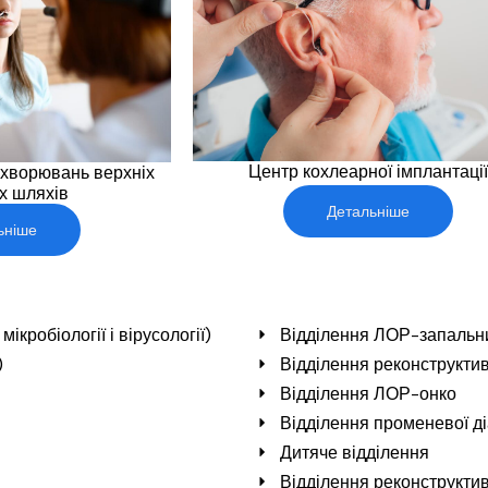
Центр кохлеарної імплантації
ахворювань верхніх
х шляхів
Детальніше
ьніше
кробіології і вірусології)
Відділення ЛОР-запальни
)
Відділення реконструкти
Відділення ЛОР-онко
Відділення променевої ді
Дитяче відділення
Відділення реконструктив