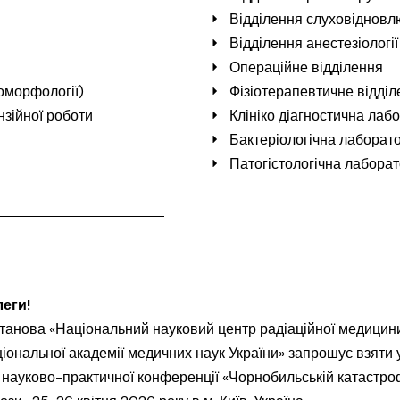
Відділення слуховідновлю
Відділення анестезіології
Операційне відділення
томорфології)
Фізіотерапевтичне відділ
нзійної роботи
Клініко діагностична лаб
Бактеріологічна лаборато
Патогістологічна лаборат
леги!
анова «Національний науковий центр радіаційної медицини,
ціональної академії медичних наук України» запрошує взяти у
науково-практичної конференції «Чорнобильській катастрофі