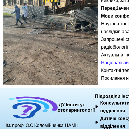
триває
виклики, загр
Передбачена
Мови конфер
Наукова конф
наслідків ав
Запрошені сп
радіобіологі
Актуальна і
Національний
Контактні т
Посилання н
Підрозділи інс
Консультати
ДУ Інститут
отоларингології
відділення
Дитяче конс
ім. проф. О.С.Коломійченка НАМН
відділення