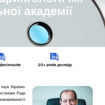
ної академії
фесіоналів
20+ років доcвіду
 наук України»
останови Ради
ахворюваності