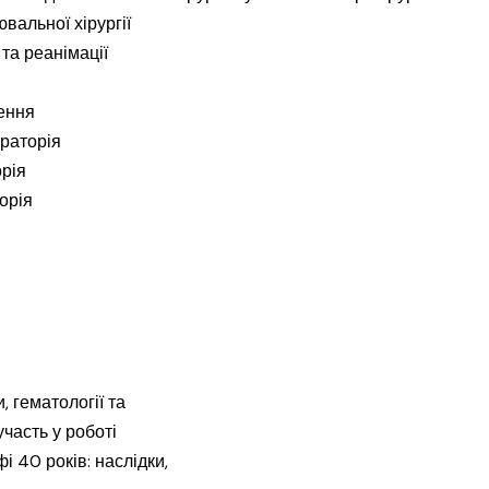
вальної хірургії
 та реанімації
ення
ораторія
рія
орія
 гематології та
часть у роботі
 40 років: наслідки,