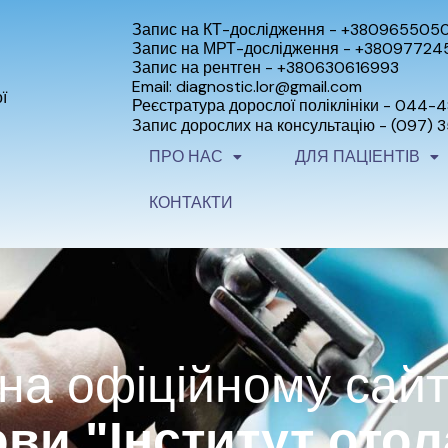
Запис на КТ-дослідження - +380965505
Запис на МРТ-дослідження - +3809772
Запис на рентген - +380630616993
Email: diagnostic.lor@gmail.com
ї
Реєстратура дорослої поліклініки - 044-
Запис дорослих на консультацію - (097) 
ПРО НАС
ДЛЯ ПАЦІЕНТІВ
КОНТАКТИ
на офіційному сайт
ви "Інститут отола