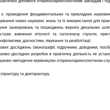
рактичної допомоги оториноларингологічним закладам і під
проведення фундаментальних та прикладних наукових
ржання нових наукових знань та їх використання для прак
вання захворювань та пошкоджень верхніх дихальних шлях
азів; вивчення етіології та патогенезу глухоти, пригл
ілактики, діагностики, лікування та реабілітації.
вих досліджень (монографії, підручники, довідники, посіб
ково-дослідних розробок в практичну діяльність як устан
Науково-методичне керівництво оториноларингологічною сл
спірантуру та докторантуру.