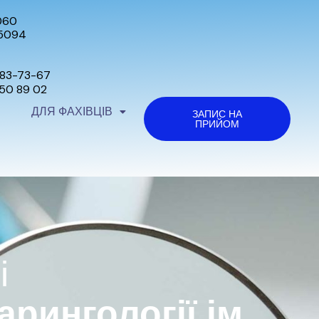
060
45094
483-73-67
350 89 02
ДЛЯ ФАХІВЦІВ
ЗАПИС НА
ПРИЙОМ
і
рингології ім.