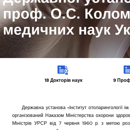
проф. О.С. Колом
медичних наук Ук
18 Докторів наук
9 Проф
Державна установа «Інститут отоларингології ім. 
організований Наказом Міністерства охорони здор
Міністрів УРСР від 7 червня 1960 р. з метою ро