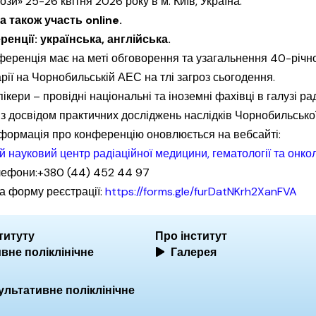
ози» 25-26 квітня 2026 року в м. Київ, Україна.
 також участь online.
енції: українська, англійська.
еренція має на меті обговорення та узагальнення 40-річн
арії на Чорнобильській АЕС на тлі загроз сьогодення.
ікери – провідні національні та іноземні фахівці в галузі р
ї з досвідом практичних досліджень наслідків Чорнобильської
нформація про конференцію оновлюється на вебсайті:
 науковий центр радіаційної медицини, гематології та онко
елефони:+380 (44) 452 44 97
а форму реєстрації:
https://forms.gle/furDatNKrh2XanFVA
титуту
Про інститут
вне поліклінічне
Галерея
ультативне поліклінічне